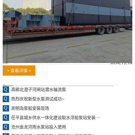
2025-12-15
浮坞取水泵船发货啦
+ 查看详情 +
工程案例
更多
高邮北澄子河闸站潜水轴流泵
热烈庆祝新型水泵测试成功~
崇明岛泵船安装现场
茌平县城乡供水一体化建设取水浮船泵站安装···
沧州金龙河雨水泵站投入使用