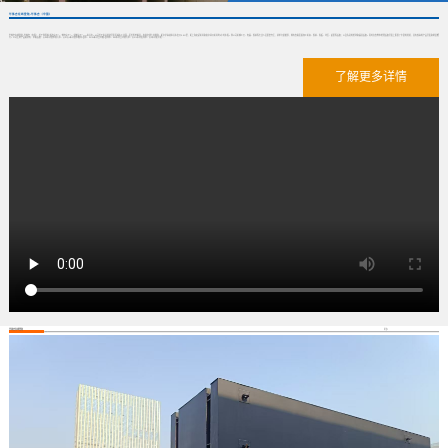
华体会在线登陆-华体会（中国）
华体会在线登陆-华体会（中国） 位于我国的“银杏之乡”、“教育之乡”、“建筑之乡”——泰兴市。公司位于泰兴经济开发区城东工业园，区位优势明显，水陆交通十分便利，距京沪高速泰兴东出口2.5公里，距上海虹桥机场和南京禄口机场约2小时车程。我公司机械工艺、电器、焊接等专业人员配套齐全，技术力量雄厚，拥有各类金属加工机床、焊接、卷板、冲压、起重等设备；以及先进的检测和器具设备。同时在各种水处理设备开发上积累了丰富的经验，具有较高的产品开发和制造能力。公司主要产品类别有：泵类设备：QW系列潜水排污泵、QZ/QH系列潜水轴流/混泵、ZL/ZH系列立式轴/混流泵、WL系列立式排污泵、QGL系列贯流泵、QF系列防汛抢...
了解更多详情
华体会在线登陆
更多