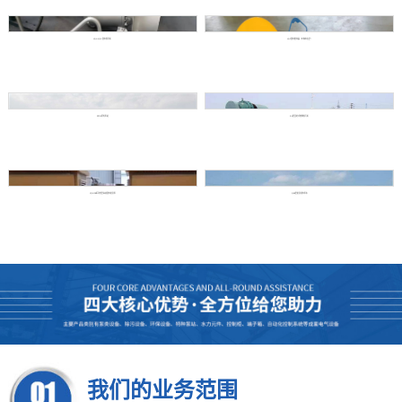
YQJ/YQZ 潜水搅拌机
YQT潜水推流器（不停水安装）
ZFP-B浮坞泵站
GH型回转式格栅除污机
YQGFB系列轻型高速潜水防洪泵
QBZ型防洪排水泵车
我们的业务范围