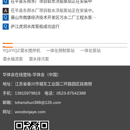
茌平县东邢水厂项目取水浮船泵站正在安装中
茌平县东邢水厂项目取水浮船泵站正在安装中。
唐山市南堡经济技术开发区污水二厂工程水泵···
庐江虎洞水库泵船成功运行
友情链接
热门标签
YQJ/YQZ潜水搅拌机
一体化预制泵站
一体化泵站
潜水轴流泵
潜水排污泵
华体会在线登陆-华体会（中国）
地址：江苏省泰兴市城东工业园二环路园区段南侧
手机：13815979819 电话：0523-87542388
邮箱：txhenshun388@126.com
网址：woodsnjaye.com