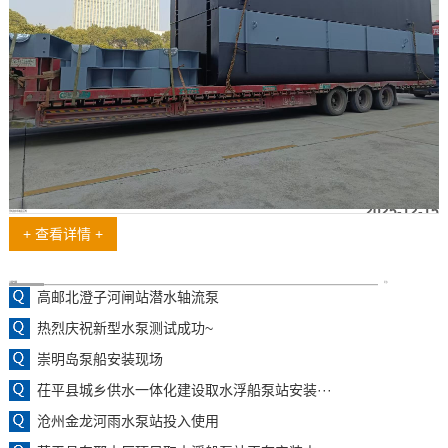
2025-12-15
浮坞取水泵船发货啦
+ 查看详情 +
工程案例
更多
高邮北澄子河闸站潜水轴流泵
热烈庆祝新型水泵测试成功~
崇明岛泵船安装现场
茌平县城乡供水一体化建设取水浮船泵站安装···
沧州金龙河雨水泵站投入使用