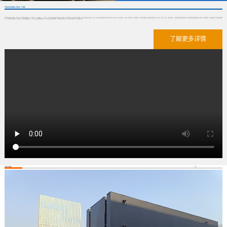
华体会在线登陆-华体会（中国）
华体会在线登陆-华体会（中国） 位于我国的“银杏之乡”、“教育之乡”、“建筑之乡”——泰兴市。公司位于泰兴经济开发区城东工业园，区位优势明显，水陆交通十分便利，距京沪高速泰兴东出口2.5公里，距上海虹桥机场和南京禄口机场约2小时车程。我公司机械工艺、电器、焊接等专业人员配套齐全，技术力量雄厚，拥有各类金属加工机床、焊接、卷板、冲压、起重等设备；以及先进的检测和器具设备。同时在各种水处理设备开发上积累了丰富的经验，具有较高的产品开发和制造能力。公司主要产品类别有：泵类设备：QW系列潜水排污泵、QZ/QH系列潜水轴流/混泵、ZL/ZH系列立式轴/混流泵、WL系列立式排污泵、QGL系列贯流泵、QF系列防汛抢...
了解更多详情
华体会在线登陆
更多