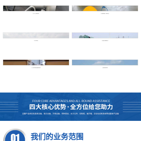
YQJ/YQZ 潜水搅拌机
YQT潜水推流器（不停水安装）
ZFP-B浮坞泵站
GH型回转式格栅除污机
YQGFB系列轻型高速潜水防洪泵
QBZ型防洪排水泵车
我们的业务范围