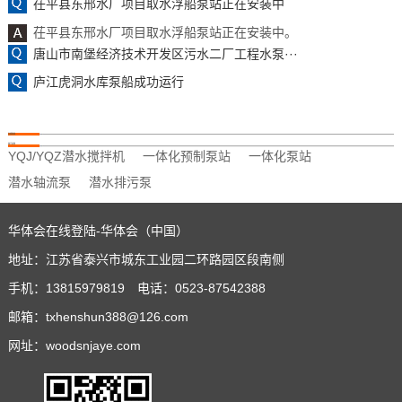
茌平县东邢水厂项目取水浮船泵站正在安装中
茌平县东邢水厂项目取水浮船泵站正在安装中。
唐山市南堡经济技术开发区污水二厂工程水泵···
庐江虎洞水库泵船成功运行
友情链接
热门标签
YQJ/YQZ潜水搅拌机
一体化预制泵站
一体化泵站
潜水轴流泵
潜水排污泵
华体会在线登陆-华体会（中国）
地址：江苏省泰兴市城东工业园二环路园区段南侧
手机：13815979819 电话：0523-87542388
邮箱：txhenshun388@126.com
网址：woodsnjaye.com