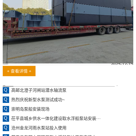
2025-12-15
浮坞取水泵船发货啦
+ 查看详情 +
工程案例
更多
高邮北澄子河闸站潜水轴流泵
热烈庆祝新型水泵测试成功~
崇明岛泵船安装现场
茌平县城乡供水一体化建设取水浮船泵站安装···
沧州金龙河雨水泵站投入使用