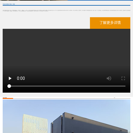
华体会在线登陆-华体会（中国）
华体会在线登陆-华体会（中国） 位于我国的“银杏之乡”、“教育之乡”、“建筑之乡”——泰兴市。公司位于泰兴经济开发区城东工业园，区位优势明显，水陆交通十分便利，距京沪高速泰兴东出口2.5公里，距上海虹桥机场和南京禄口机场约2小时车程。我公司机械工艺、电器、焊接等专业人员配套齐全，技术力量雄厚，拥有各类金属加工机床、焊接、卷板、冲压、起重等设备；以及先进的检测和器具设备。同时在各种水处理设备开发上积累了丰富的经验，具有较高的产品开发和制造能力。公司主要产品类别有：泵类设备：QW系列潜水排污泵、QZ/QH系列潜水轴流/混泵、ZL/ZH系列立式轴/混流泵、WL系列立式排污泵、QGL系列贯流泵、QF系列防汛抢...
了解更多详情
华体会在线登陆
更多