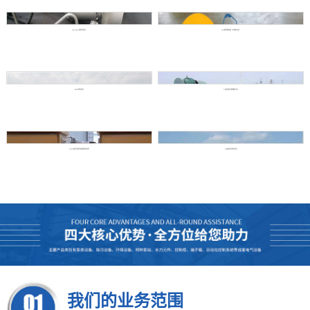
YQJ/YQZ 潜水搅拌机
YQT潜水推流器（不停水安装）
ZFP-B浮坞泵站
GH型回转式格栅除污机
YQGFB系列轻型高速潜水防洪泵
QBZ型防洪排水泵车
我们的业务范围