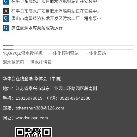
茌平县东邢水厂项目取水浮船泵站正在安装中
茌平县东邢水厂项目取水浮船泵站正在安装中。
唐山市南堡经济技术开发区污水二厂工程水泵···
庐江虎洞水库泵船成功运行
友情链接
热门标签
YQJ/YQZ潜水搅拌机
一体化预制泵站
一体化泵站
潜水轴流泵
潜水排污泵
华体会在线登陆-华体会（中国）
地址：江苏省泰兴市城东工业园二环路园区段南侧
手机：13815979819 电话：0523-87542388
邮箱：txhenshun388@126.com
网址：woodsnjaye.com