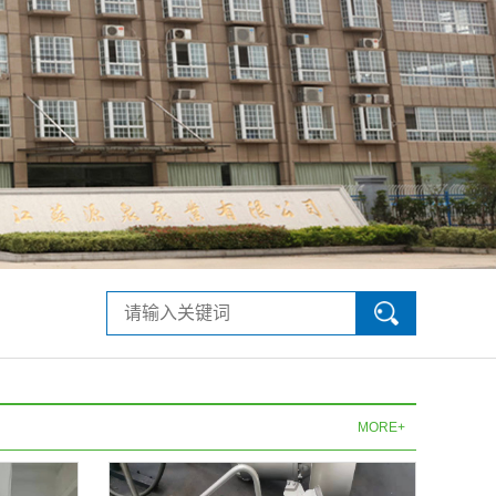
MORE+