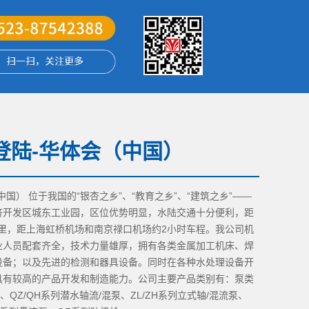
登陆-华体会（中国）
国） 位于我国的“银杏之乡”、“教育之乡”、“建筑之乡”——
济开发区城东工业园，区位优势明显，水陆交通十分便利，距
公里，距上海虹桥机场和南京禄口机场约2小时车程。我公司机
业人员配套齐全，技术力量雄厚，拥有各类金属加工机床、焊
设备；以及先进的检测和器具设备。同时在各种水处理设备开
具有较高的产品开发和制造能力。公司主要产品类别有：泵类
QZ/QH系列潜水轴流/混泵、ZL/ZH系列立式轴/混流泵、