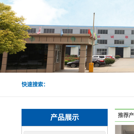
快速搜索：
推荐产
产品展示