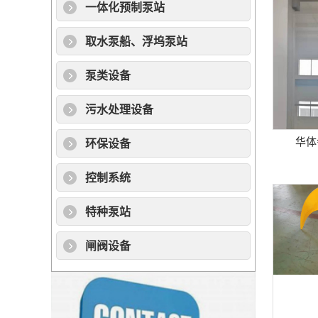
一体化预制泵站
取水泵船、浮坞泵站
泵类设备
污水处理设备
华体
环保设备
控制系统
特种泵站
闸阀设备