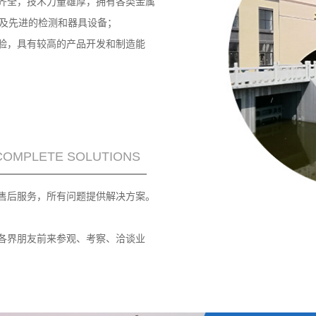
套齐全，技术力量雄厚，拥有各类金属
及先进的检测和器具设备；
经验，具有较高的产品开发和制造能
COMPLETE SOLUTIONS
的售后服务，所有问题提供解决方案。
迎各界朋友前来参观、考察、洽谈业