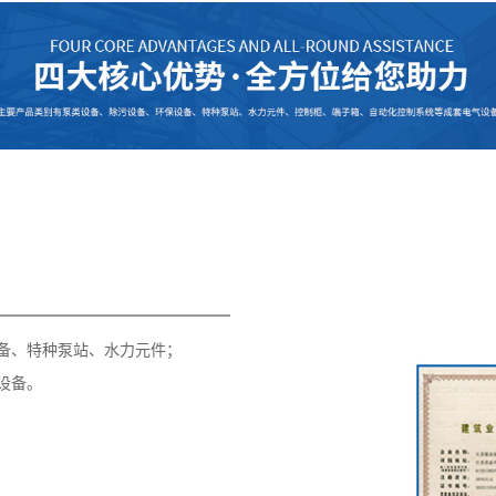
设备、特种泵站、水力元件；
设备。