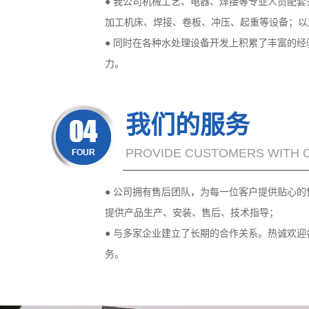
● 我公司机械工艺、电器、焊接等专业人员配
加工机床、焊接、卷板、冲压、起重等设备；以
● 同时在各种水处理设备开发上积累了丰富的
力。
我们的服务
PROVIDE CUSTOMERS WITH 
● 公司拥有售后团队，为每一位客户提供贴心
提供产品生产、安装、售后、技术指导；
● 与多家企业建立了长期的合作关系。热诚欢
务。