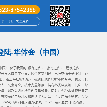
登陆-华体会（中国）
国） 位于我国的“银杏之乡”、“教育之乡”、“建筑之乡”——
济开发区城东工业园，区位优势明显，水陆交通十分便利，距
公里，距上海虹桥机场和南京禄口机场约2小时车程。我公司机
业人员配套齐全，技术力量雄厚，拥有各类金属加工机床、焊
设备；以及先进的检测和器具设备。同时在各种水处理设备开
具有较高的产品开发和制造能力。公司主要产品类别有：泵类
QZ/QH系列潜水轴流/混泵、ZL/ZH系列立式轴/混流泵、