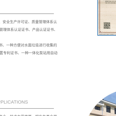
书、安全生产许可证、质量管理体系认
管理体系认证证书、产品认证证书、
证书、一种方便对水面垃圾进行收集的
置专利证书、一种一体化泵站用自动
PLICATIONS