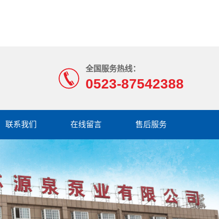
全国服务热线：
0523-87542388
联系我们
在线留言
售后服务