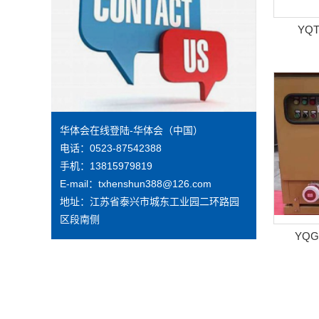
YQ
华体会在线登陆-华体会（中国）
电话：0523-87542388
手机：13815979819
E-mail：txhenshun388@126.com
地址：江苏省泰兴市城东工业园二环路园
区段南侧
YQ