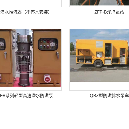
T潜水推流器（不停水安装）
ZFP-B浮坞泵站
GFB系列轻型高速潜水防洪泵
QBZ型防洪排水泵车