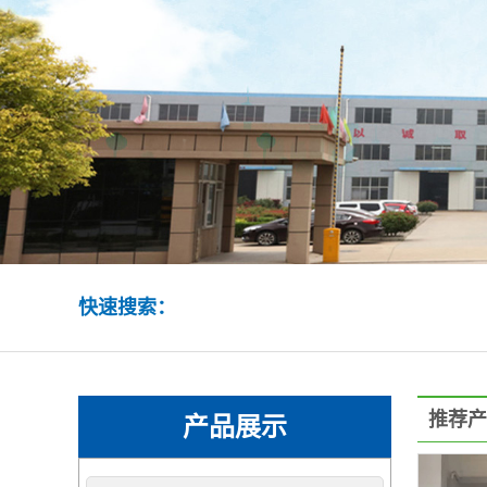
快速搜索：
推荐产
产品展示