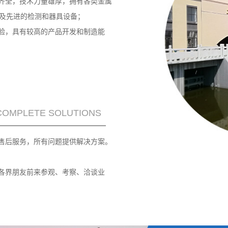
套齐全，技术力量雄厚，拥有各类金属
及先进的检测和器具设备；
经验，具有较高的产品开发和制造能
COMPLETE SOLUTIONS
的售后服务，所有问题提供解决方案。
迎各界朋友前来参观、考察、洽谈业