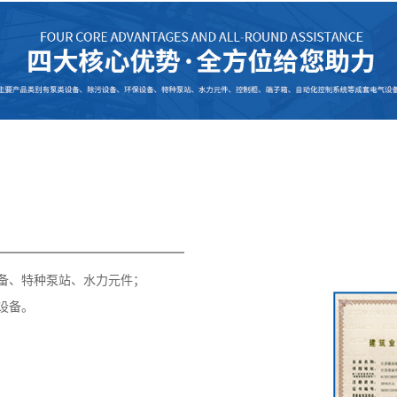
设备、特种泵站、水力元件；
设备。