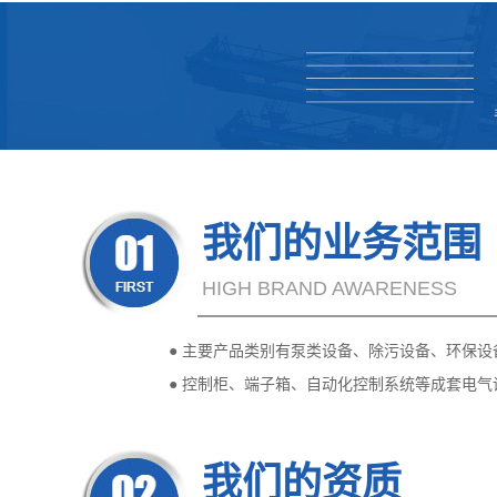
我们的业务范围
HIGH BRAND AWARENESS
● 主要产品类别有泵类设备、除污设备、环保
● 控制柜、端子箱、自动化控制系统等成套电气
我们的资质