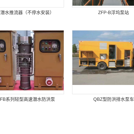
T潜水推流器（不停水安装）
ZFP-B浮坞泵站
GFB系列轻型高速潜水防洪泵
QBZ型防洪排水泵车