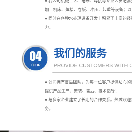
● 我公司机械工艺、电器、焊接等专业人员配
加工机床、焊接、卷板、冲压、起重等设备；以
● 同时在各种水处理设备开发上积累了丰富的
力。
我们的服务
PROVIDE CUSTOMERS WITH 
● 公司拥有售后团队，为每一位客户提供贴心
提供产品生产、安装、售后、技术指导；
● 与多家企业建立了长期的合作关系。热诚欢
务。