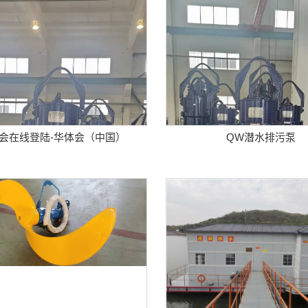
会在线登陆-华体会（中国）
QW潜水排污泵