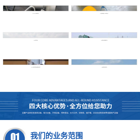
YQJ/YQZ 潜水搅拌机
YQT潜水推流器（不停水安装）
ZFP-B浮坞泵站
GH型回转式格栅除污机
YQGFB系列轻型高速潜水防洪泵
QBZ型防洪排水泵车
我们的业务范围