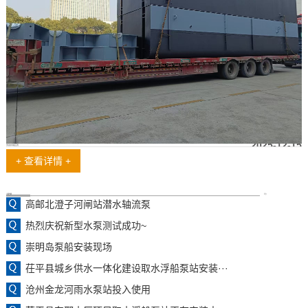
2025-12-15
浮坞取水泵船发货啦
+ 查看详情 +
工程案例
更多
高邮北澄子河闸站潜水轴流泵
热烈庆祝新型水泵测试成功~
崇明岛泵船安装现场
茌平县城乡供水一体化建设取水浮船泵站安装···
沧州金龙河雨水泵站投入使用