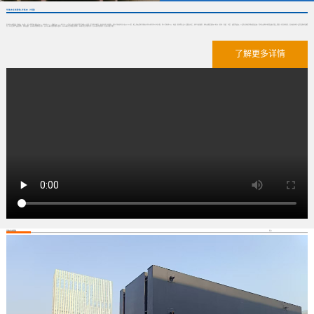
华体会在线登陆-华体会（中国）
华体会在线登陆-华体会（中国） 位于我国的“银杏之乡”、“教育之乡”、“建筑之乡”——泰兴市。公司位于泰兴经济开发区城东工业园，区位优势明显，水陆交通十分便利，距京沪高速泰兴东出口2.5公里，距上海虹桥机场和南京禄口机场约2小时车程。我公司机械工艺、电器、焊接等专业人员配套齐全，技术力量雄厚，拥有各类金属加工机床、焊接、卷板、冲压、起重等设备；以及先进的检测和器具设备。同时在各种水处理设备开发上积累了丰富的经验，具有较高的产品开发和制造能力。公司主要产品类别有：泵类设备：QW系列潜水排污泵、QZ/QH系列潜水轴流/混泵、ZL/ZH系列立式轴/混流泵、WL系列立式排污泵、QGL系列贯流泵、QF系列防汛抢...
了解更多详情
华体会在线登陆
更多