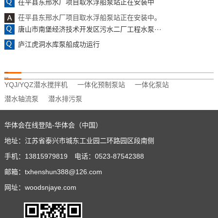
茌平县东邢水厂项目取水浮船泵站正在安装中
茌平县东邢水厂项目取水浮船泵站正在安装中。
唐山市南堡经济技术开发区污水二厂工程水泵···
庐江虎洞水库泵船成功运行
友情链接
热门标签
YQJ/YQZ潜水搅拌机
一体化预制泵站
一体化泵站
潜水轴流泵
潜水排污泵
华体会在线登陆-华体会（中国）
地址：江苏省泰兴市城东工业园二环路园区段南侧
手机：13815979819 电话：0523-87542388
邮箱：txhenshun388@126.com
网址：woodsnjaye.com